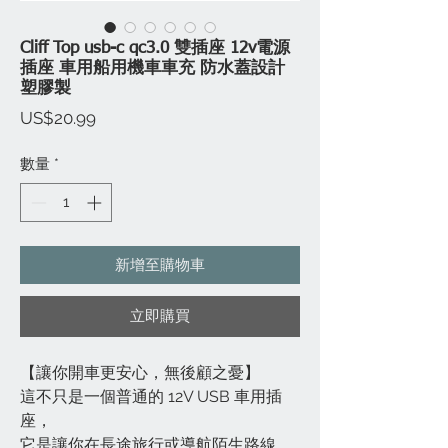
Cliff Top usb-c qc3.0 雙插座 12v電源
插座 車用船用機車車充 防水蓋設計
塑膠製
價
US$20.99
格
數量
*
新增至購物車
立即購買
【讓你開車更安心，無後顧之憂】
這不只是一個普通的 12V USB 車用插
座，
它是讓你在長途旅行或導航陌生路線