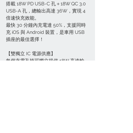
搭載 18W PD USB-C 孔＋18W QC 3.0
USB-A 孔，總輸出高達 36W，實現 4
倍速快充效能。
最快 30 分鐘內充電達 50%，支援同時
充 iOS 與 Android 裝置，是車用 USB
插座的最佳選擇！
【雙獨立 IC 電源供應】
每個充電孔皆可獨立提供 18W 高速輸
出，即使兩台裝置同時充電，也不會互
相拖慢，確保每台設備都能在 30 分鐘
內達成 50% 快速充電。
【智慧電流辨識系統】
內建自動電流匹配技術，能偵測各裝置
所需電量，自動調整輸出（支援
5V/3A、9V/2A、12V/1.5A），不僅加
快充電速度，也有效避免過載，延長電
池壽命。