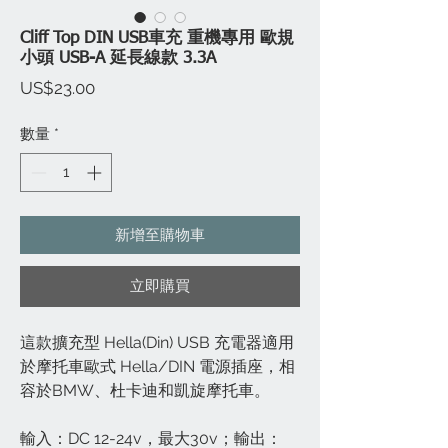
Cliff Top DIN USB車充 重機專用 歐規
小頭 USB-A 延長線款 3.3A
價
US$23.00
格
數量
*
新增至購物車
立即購買
這款擴充型 Hella(Din) USB 充電器適用
於摩托車歐式 Hella/DIN 電源插座，相
容於BMW、杜卡迪和凱旋摩托車。
輸入：DC 12-24v，最大30v；輸出：