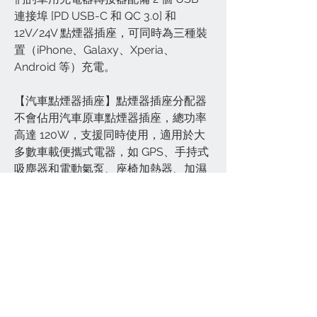
連接埠 [PD USB-C 和 QC 3.0] 和
12V/24V 點煙器插座，可同時為三種裝
置（iPhone、Galaxy、Xperia、
Android 等）充電。
【汽車點煙器插座】點煙器插座分配器
不會佔用汽車原車點煙器插座，總功率
高達 120W，支援同時使用，適用於大
多數車載便攜式電器，如 GPS、手持式
吸塵器和電動氣泵、座椅加熱器、加濕
器、冷藏箱、DVD 播放器等 12V/24V
車輛中的車載加濕器、冷藏箱、DVD 播
放器等 12V/24V 車輛中的車用加濕器。
【緊湊型設計車用充電器】配有藍色
LED指示燈；高品質防火材料 / 無無線
電、藍牙或 Wi-Fi 幹擾
【安全與24小時線上專業服務】這款