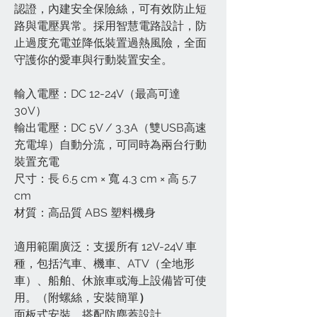
認證，內建安全保險絲，可有效防止短
路與電壓異常。採用智慧電路設計，防
止過度充電並降低裝置過熱風險，全面
守護你的愛車與行動裝置安全。
輸入電壓：DC 12-24V（最高可達
30V）
輸出電壓：DC 5V / 3.3A（雙USB高速
充電埠）自動分流，可同時為兩台行動
裝置充電
尺寸：長 6.5 cm × 寬 4.3 cm × 高 5.7
cm
材質：高品質 ABS 塑料機身
適用範圍廣泛：支援所有 12V-24V 車
種，包括汽車、機車、ATV（全地形
車）、船舶、休旅車或海上設備皆可使
用。（附螺絲，安裝簡單
）
面板式安裝，搭配防塵蓋設計。