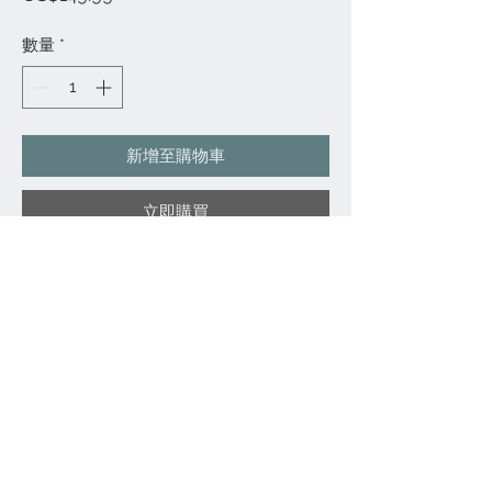
格
數量
*
新增至購物車
立即購買
細節
1. 全高清 1080p 摩托車倒車記錄儀，
配備 150° 廣水平視角鏡頭（防
刮）。
2.1.5吋高清液晶螢幕/視訊解析度：
1080P（1920*1080）/720P（1280*7