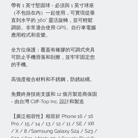
帶有 1 英寸堅固球 - 必須與 1 英寸球座
（不包括在內）一起使用，可實現從垂
直到水平的 360° 靈活旋轉，並可輕鬆
調節。非常適合使用 GPS、自行車電腦
應用程式和音樂。
全方位保護：覆蓋有橡膠的可調式夾具
可防止手機滑落和刮擦，並牢牢固定您
的手機。
高強度複合材料和不銹鋼，防銹結構。
免費終身技術支援和 12 個月製造商保固
- 由台灣 Cliff-Top Inc. 設計和製造
【廣泛相容性】相容於 Phone 16 / 16
Pro / 15 / 14 / 13 / 12 / 11 / SE / XR
/ X / 8 /Samsung Galaxy S24 / S23 /