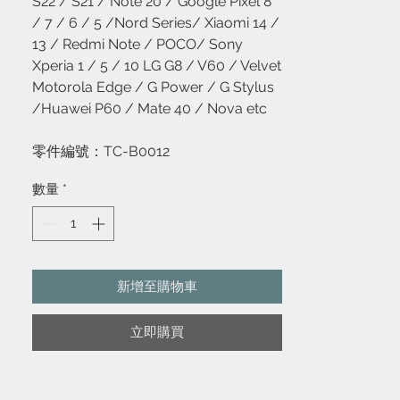
S22 / S21 / Note 20 / Google Pixel 8
/ 7 / 6 / 5 /Nord Series/ Xiaomi 14 /
13 / Redmi Note / POCO/ Sony
Xperia 1 / 5 / 10 LG G8 / V60 / Velvet
Motorola Edge / G Power / G Stylus
/Huawei P60 / Mate 40 / Nova etc
零件編號：TC-B0012
數量
*
新增至購物車
立即購買