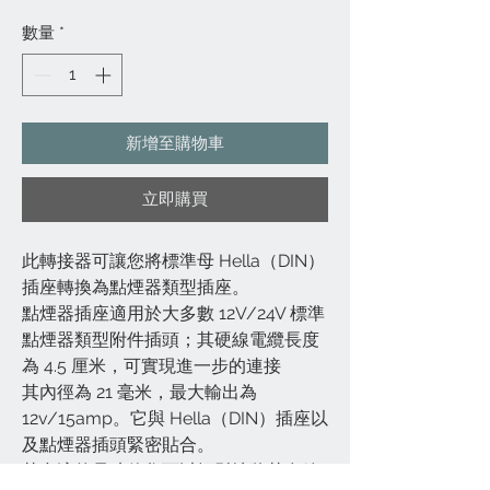
格
數量
*
新增至購物車
立即購買
此轉接器可讓您將標準母 Hella（DIN）
插座轉換為點煙器類型插座。
點煙器插座適用於大多數 12V/24V 標準
點煙器類型附件插頭；其硬線電纜長度
為 4.5 厘米，可實現進一步的連接
其內徑為 21 毫米，最大輸出為
12v/15amp。它與 Hella（DIN）插座以
及點煙器插頭緊密貼合。
其合適的尺寸使您可以輕鬆地將其存放