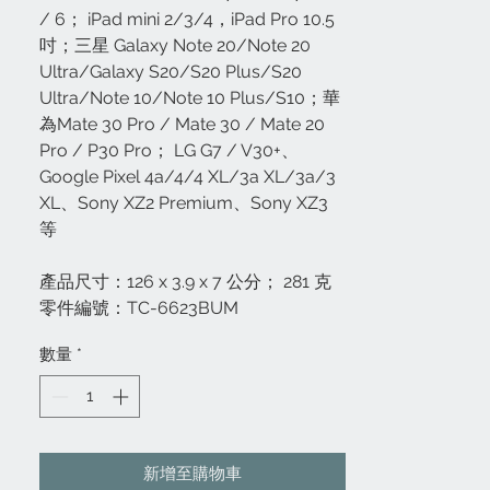
/ 6； iPad mini 2/3/4，iPad Pro 10.5
吋；三星 Galaxy Note 20/Note 20
Ultra/Galaxy S20/S20 Plus/S20
Ultra/Note 10/Note 10 Plus/S10；華
為Mate 30 Pro / Mate 30 / Mate 20
Pro / P30 Pro； LG G7 / V30+、
Google Pixel 4a/4/4 XL/3a XL/3a/3
XL、Sony XZ2 Premium、Sony XZ3
等
產品尺寸：126 x 3.9 x 7 公分； 281 克
零件編號：TC-6623BUM
數量
*
新增至購物車