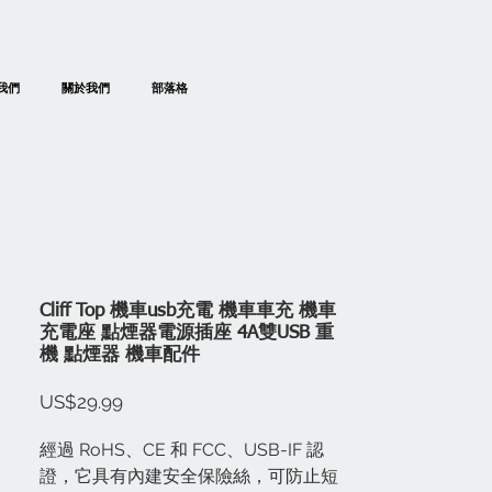
我們
關於我們
部落格
Cliff Top 機車usb充電 機車車充 機車
充電座 點煙器電源插座 4A雙USB 重
機 點煙器 機車配件
價
US$29.99
格
經過 RoHS、CE 和 FCC、USB-IF 認
證，它具有內建安全保險絲，可防止短