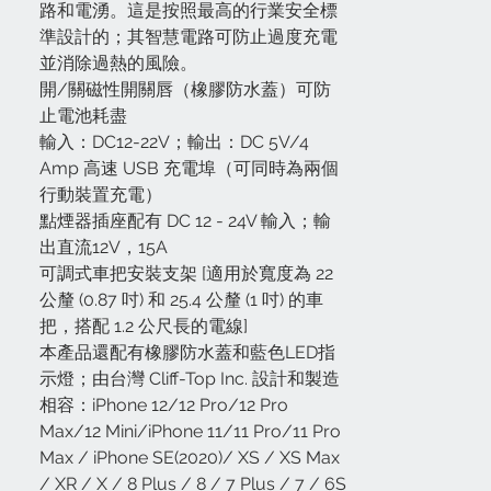
路和電湧。這是按照最高的行業安全標
準設計的；其智慧電路可防止過度充電
並消除過熱的風險。
開/關磁性開關唇（橡膠防水蓋）可防
止電池耗盡
輸入：DC12-22V；輸出：DC 5V/4
Amp 高速 USB 充電埠（可同時為兩個
行動裝置充電）
點煙器插座配有 DC 12 - 24V 輸入；輸
出直流12V，15A
可調式車把安裝支架 [適用於寬度為 22
公釐 (0.87 吋) 和 25.4 公釐 (1 吋) 的車
把，搭配 1.2 公尺長的電線]
本產品還配有橡膠防水蓋和藍色LED指
示燈；由台灣 Cliff-Top Inc. 設計和製造
相容：iPhone 12/12 Pro/12 Pro
Max/12 Mini/iPhone 11/11 Pro/11 Pro
Max / iPhone SE(2020)/ XS / XS Max
/ XR / X / 8 Plus / 8 / 7 Plus / 7 / 6S