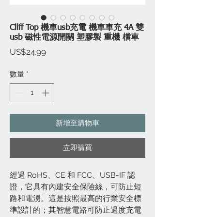
Cliff Top 機車usb充電 機車車充 4A 雙
usb 磁性電源開關 塑膠製 重機 檔車
價
US$24.99
格
數量
*
新增至購物車
立即購買
經過 RoHS、CE 和 FCC、USB-IF 認
證，它具有內建安全保險絲，可防止短
路和電湧。這是按照最高的行業安全標
準設計的；其智慧電路可防止過度充電