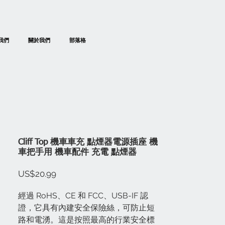
我們
關於我們
部落格
Cliff Top 機車車充 點煙器電源插座 機
車把手用 機車配件 充電 點煙器
價
US$20.99
格
經過 RoHS、CE 和 FCC、USB-IF 認
證，它具有內建安全保險絲，可防止短
路和電湧。這是按照最高的行業安全標