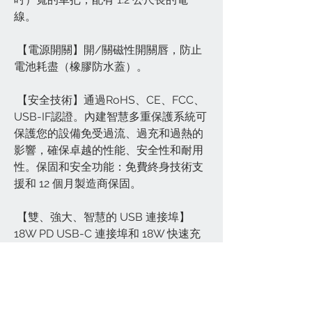
線。
【電源開關】開/關磁性開關唇，防止
電池耗盡（橡膠防水蓋）。
【安全技術】通過RoHS、CE、FCC、
USB-IF認證。內建智慧多重保護系統可
保護您的設備免受過流、過充和過熱的
影響，確保卓越的性能、安全性和耐用
性。保固和安全功能：免費終身技術支
援和 12 個月製造商保固。
【雙、強大、智慧的 USB 連接埠】
18W PD USB-C 連接埠和 18W 快速充
電 3.0 USB-A 連接埠均允許用戶在創紀
錄的時間內同時為多個裝置充電，總最
大輸出為 6A/36W（輸入：12-
24V），不會過載和減速。非常適合