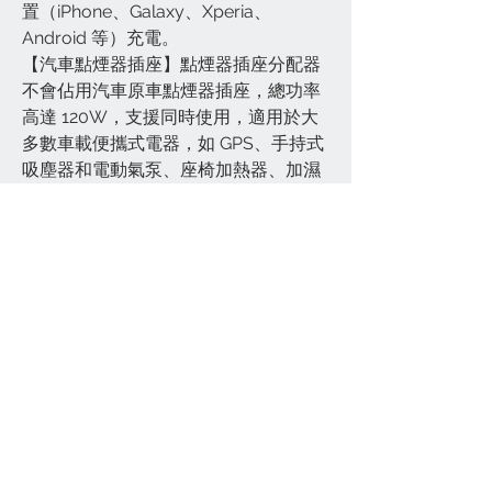
置（iPhone、Galaxy、Xperia、
Android 等）充電。
【汽車點煙器插座】點煙器插座分配器
不會佔用汽車原車點煙器插座，總功率
高達 120W，支援同時使用，適用於大
多數車載便攜式電器，如 GPS、手持式
吸塵器和電動氣泵、座椅加熱器、加濕
器、冷藏箱、DVD 播放器等 12V/24V
車輛中的車載加濕器、冷藏箱、DVD 播
放器等 12V/24V 車輛中的車用加濕器。
【緊湊型設計車用充電器】配有藍色
LED指示燈；高品質防火材料 / 無無線
電、藍牙或 Wi-Fi 幹擾
【安全與24小時線上專業服務】這款
36W點煙器USB充電器內建IC晶片，具
有過電流保護、過功率保護、過壓保
護、過溫保護、短路保護、欠壓保護和
防火功能。