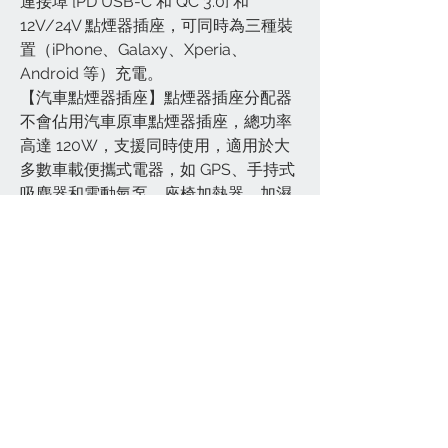
連接埠 [PD USB-C 和 QC 3.0] 和
12V/24V 點煙器插座，可同時為三種裝
置（iPhone、Galaxy、Xperia、
Android 等）充電。
【汽車點煙器插座】點煙器插座分配器
不會佔用汽車原車點煙器插座，總功率
高達 120W，支援同時使用，適用於大
多數車載便攜式電器，如 GPS、手持式
吸塵器和電動氣泵、座椅加熱器、加濕
器、冷藏箱、DVD 播放器等 12V/24V
車輛中的車載加濕器、冷藏箱、DVD 播
放器等 12V/24V 車輛中的車用加濕器。
【緊湊型設計車用充電器】配有藍色
LED指示燈；高品質防火材料 / 無無線
電、藍牙或 Wi-Fi 幹擾
【安全與24小時線上專業服務】這款
36W點煙器USB充電器內建IC晶片，具
有過電流保護、過功率保護、過壓保
護、過溫保護、短路保護、欠壓保護和