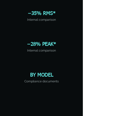
−35% RMS*
Internal comparison
−28% PEAK*
Internal comparison
BY MODEL
Compliance documents