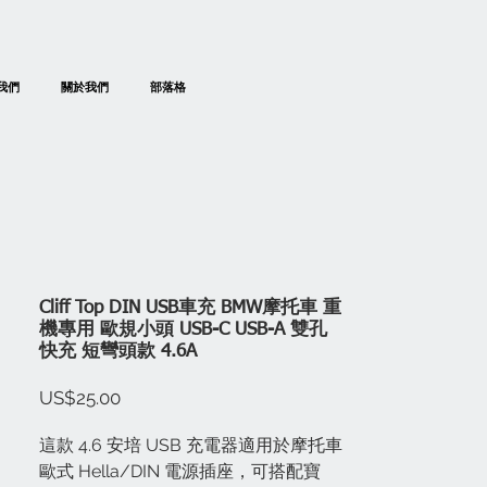
我們
關於我們
部落格
Cliff Top DIN USB車充 BMW摩托車 重
機專用 歐規小頭 USB-C USB-A 雙孔
快充 短彎頭款 4.6A
價
US$25.00
格
這款 4.6 安培 USB 充電器適用於摩托車
歐式 Hella/DIN 電源插座，可搭配寶