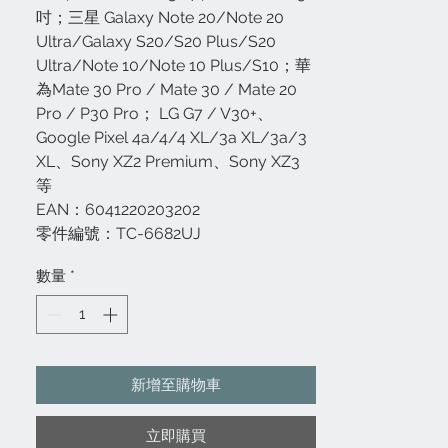
吋；三星 Galaxy Note 20/Note 20
Ultra/Galaxy S20/S20 Plus/S20
Ultra/Note 10/Note 10 Plus/S10；華
為Mate 30 Pro / Mate 30 / Mate 20
Pro / P30 Pro； LG G7 / V30+、
Google Pixel 4a/4/4 XL/3a XL/3a/3
XL、Sony XZ2 Premium、Sony XZ3
等
EAN：6041220203202
零件編號：TC-6682UJ
數量
*
新增至購物車
立即購買