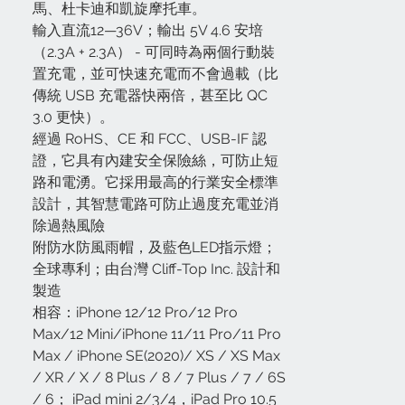
馬、杜卡迪和凱旋摩托車。
輸入直流12—36V；輸出 5V 4.6 安培
（2.3A + 2.3A） - 可同時為兩個行動裝
置充電，並可快速充電而不會過載（比
傳統 USB 充電器快兩倍，甚至比 QC
3.0 更快）。
經過 RoHS、CE 和 FCC、USB-IF 認
證，它具有內建安全保險絲，可防止短
路和電湧。它採用最高的行業安全標準
設計，其智慧電路可防止過度充電並消
除過熱風險
附防水防風雨帽，及藍色LED指示燈；
全球專利；由台灣 Cliff-Top Inc. 設計和
製造
相容：iPhone 12/12 Pro/12 Pro
Max/12 Mini/iPhone 11/11 Pro/11 Pro
Max / iPhone SE(2020)/ XS / XS Max
/ XR / X / 8 Plus / 8 / 7 Plus / 7 / 6S
/ 6； iPad mini 2/3/4，iPad Pro 10.5